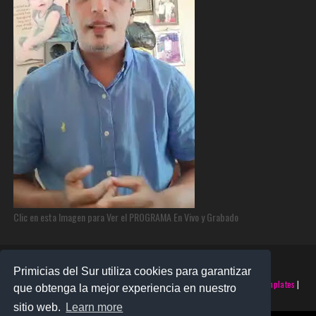
Clic en esta Imagen para Ver el PROGRAMA En Vivo y Grabado
Primicias del Sur utiliza cookies para garantizar
©2025 PRIMICIAS DEL SUR | Derechos Reservados | Creado con
SoraTemplates
|
que obtenga la mejor experiencia en nuestro
Realizado por
SANTO MONTERO
sitio web.
Learn more