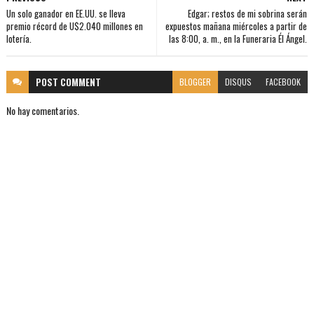
Un solo ganador en EE.UU. se lleva
Edgar; restos de mi sobrina serán
premio récord de U$2.040 millones en
expuestos mañana miércoles a partir de
lotería.
las 8:00, a. m., en la Funeraria Él Ángel.
POST
COMMENT
BLOGGER
DISQUS
FACEBOOK
No hay comentarios.