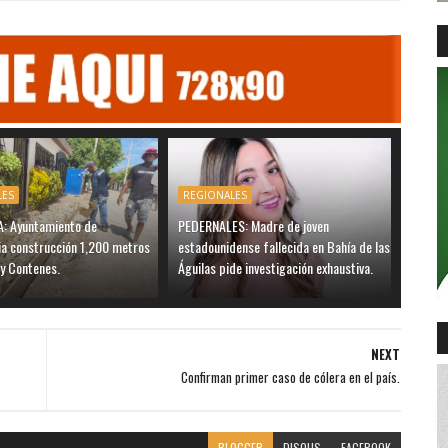
LES
REGIONALES
 Ayuntamiento de
PEDERNALES: Madre de joven
ia construcción 1,200 metros
estadounidense fallecida en Bahía de las
 y Contenes.
Águilas pide investigación exhaustiva.
NEXT
Confirman primer caso de cólera en el país.
BLOGGER
DISQUS
FACEBOOK