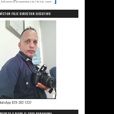
VÍCTOR FELIZ DIRECTOR EJECUTIVO
PRIMICIASDELSUR.COM
hatsApp 829-382-1337
PUERTO Y PLAYA EL CAYO,BARAHONA.