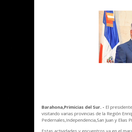
Barahona,Primicias del Sur. -
El president
visitando varias provincias de la Región Enri
Pedernales,Independencia,San Juan y Elias Piñ
Estas actividades y encuentros va en el marc