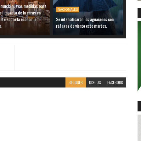
anuncia nuevas medidas para
NACIONALES
el impacto de la crisis en
ente sobre la economía
Se intensificarán los aguaceros con
a.
ráfagas de viento este martes.
BLOGGER
DISQUS
FACEBOOK