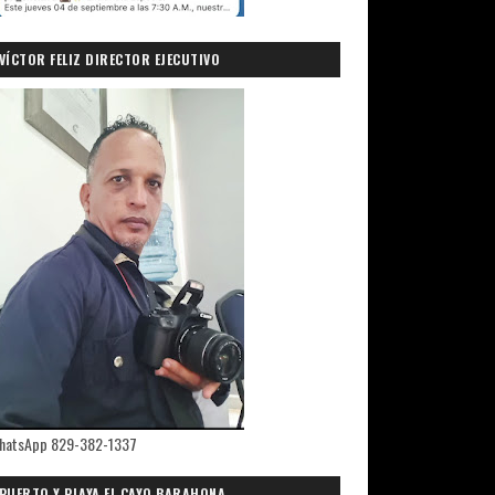
VÍCTOR FELIZ DIRECTOR EJECUTIVO
PRIMICIASDELSUR.COM
hatsApp 829-382-1337
PUERTO Y PLAYA EL CAYO,BARAHONA.