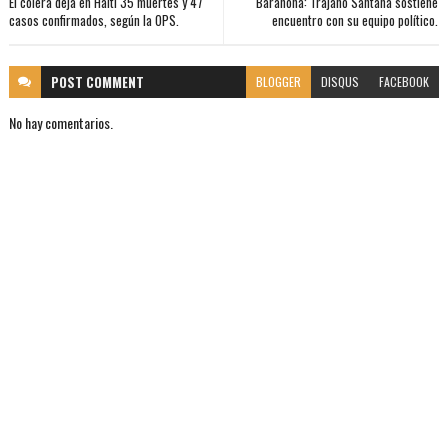
El cólera deja en Haití 35 muertes y 47
Barahona: Trajano Santana sostiene
casos confirmados, según la OPS.
encuentro con su equipo político.
POST
COMMENT
BLOGGER
DISQUS
FACEBOOK
No hay comentarios.