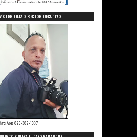
VÍCTOR FELIZ DIRECTOR EJECUTIVO
PRIMICIASDELSUR.COM
hatsApp 829-382-1337
PUERTO Y PLAYA EL CAYO,BARAHONA.