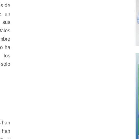
os de
ce un
 sus
tales
embre
no ha
 los
 solo
s han
 han