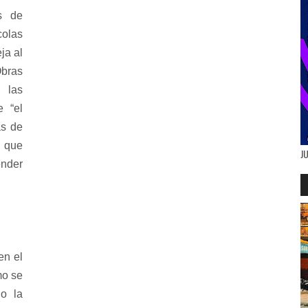
s de
colas
ja al
Obras
 las
e “el
as de
s que
J
ender
en el
mo se
do la