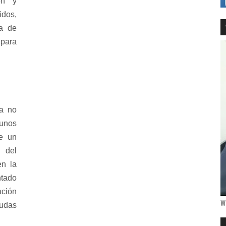
ón y
idos,
da de
para
la no
gunos
e un
 del
en la
ntado
ación
W
eudas