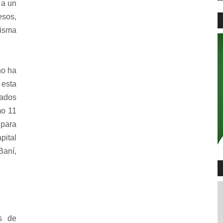
 a un
esos,
misma
no ha
 esta
lados
mo 11
para
pital
Baní,
s de