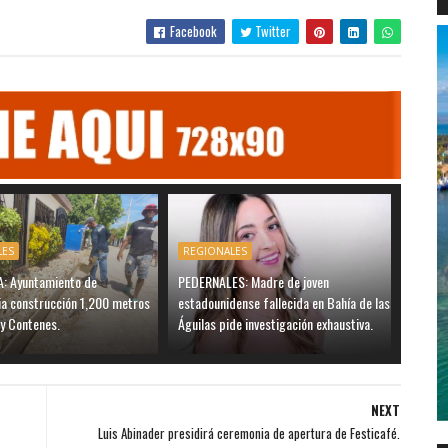
Facebook
Twitter
LES
REGIONALES
 Ayuntamiento de
PEDERNALES: Madre de joven
ia construcción 1,200 metros
estadounidense fallecida en Bahía de las
 y Contenes.
Águilas pide investigación exhaustiva.
NEXT
Luis Abinader presidirá ceremonia de apertura de Festicafé.