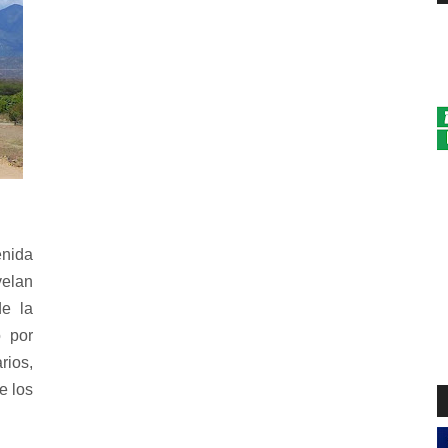
enida
velan
de la
o por
rios,
e los