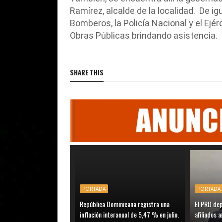
Ramírez, alcalde de la localidad. De ig
Bomberos, la Policía Nacional y el Ejér
Obras Públicas brindando asistencia.
SHARE THIS
PORTADA
PORTADA
República Dominicana registra una
El PRD de
inflación interanual de 5,47 % en julio.
afiliados a