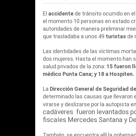
El
accidente
de tránsito ocurrido en e
el momento 10 personas en estado crít
autoridades de manera preliminar mie
que trasladaba a unos 49
turistas
de n
Las identidades de las víctimas morta
dos mujeres. Hasta el momento han si
salud privados de la zona:
15 fueron l
médico Punta Cana; y 18 a Hospiten.
La
Dirección General de Seguridad de
determinado las causas que llevaron 
virarse y deslizarse por la autopista 
cadáveres fueron levantados por
fiscales Mercedes Santana y De
También, se encuentra allí la goberna