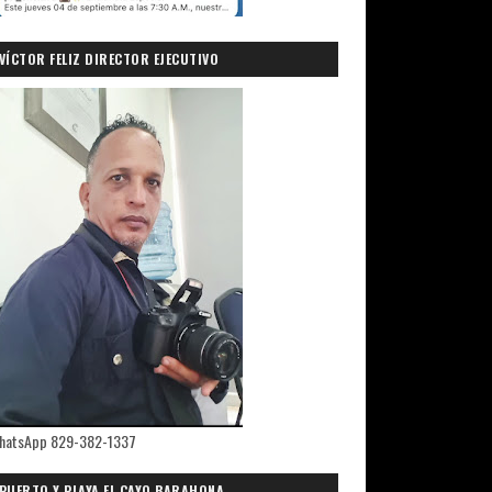
VÍCTOR FELIZ DIRECTOR EJECUTIVO
PRIMICIASDELSUR.COM
hatsApp 829-382-1337
PUERTO Y PLAYA EL CAYO,BARAHONA.