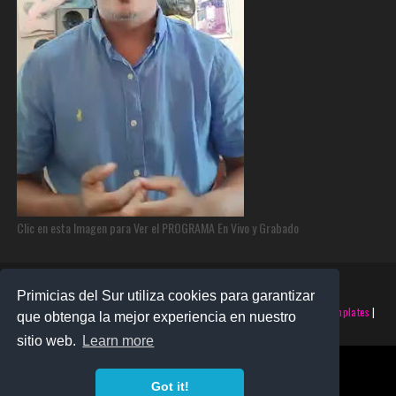
Clic en esta Imagen para Ver el PROGRAMA En Vivo y Grabado
Primicias del Sur utiliza cookies para garantizar
©2025 PRIMICIAS DEL SUR | Derechos Reservados | Creado con
SoraTemplates
|
que obtenga la mejor experiencia en nuestro
Realizado por
SANTO MONTERO
sitio web.
Learn more
Got it!