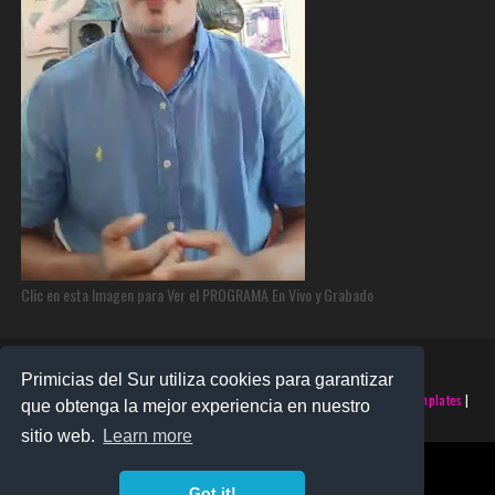
Clic en esta Imagen para Ver el PROGRAMA En Vivo y Grabado
Primicias del Sur utiliza cookies para garantizar
©2025 PRIMICIAS DEL SUR | Derechos Reservados | Creado con
SoraTemplates
|
que obtenga la mejor experiencia en nuestro
Realizado por
SANTO MONTERO
sitio web.
Learn more
Got it!