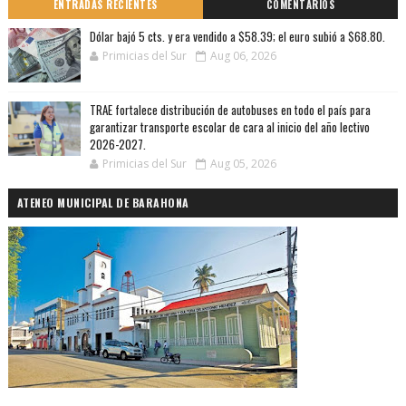
ENTRADAS RECIENTES
COMENTARIOS
Dólar bajó 5 cts. y era vendido a $58.39; el euro subió a $68.80.
Primicias del Sur
Aug 06, 2026
TRAE fortalece distribución de autobuses en todo el país para
garantizar transporte escolar de cara al inicio del año lectivo
2026-2027.
Primicias del Sur
Aug 05, 2026
ATENEO MUNICIPAL DE BARAHONA