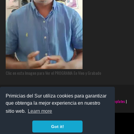
Clic en esta Imagen para Ver el PROGRAMA En Vivo y Grabado
Primicias del Sur utiliza cookies para garantizar
©2025 PRIMICIAS DEL SUR | Derechos Reservados | Creado con
SoraTemplates
|
que obtenga la mejor experiencia en nuestro
Realizado por
SANTO MONTERO
sitio web.
Learn more
Got it!