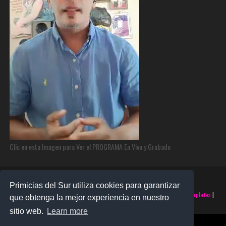
Clic en esta Imagen para Ver el PROGRAMA En Vivo y Grabado
Primicias del Sur utiliza cookies para garantizar
©2025 PRIMICIAS DEL SUR | Derechos Reservados | Creado con
SoraTemplates
|
que obtenga la mejor experiencia en nuestro
Realizado por
SANTO MONTERO
sitio web.
Learn more