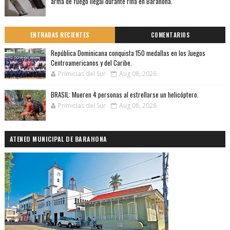
arma de fuego ilegal durante riña en Barahona.
ENTRADAS RECIENTES
COMENTARIOS
República Dominicana conquista 150 medallas en los Juegos
Centroamericanos y del Caribe.
Primicias del Sur
Aug 08, 2026
BRASIL: Mueren 4 personas al estrellarse un helicóptero.
Primicias del Sur
Aug 08, 2026
ATENEO MUNICIPAL DE BARAHONA