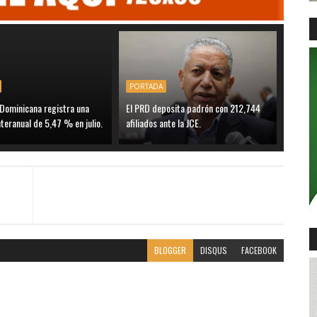
PORTADA
 Dominicana registra una
El PRD deposita padrón con 212,744
interanual de 5,47 % en julio.
afiliados ante la JCE.
BLOGGER
DISQUS
FACEBOOK