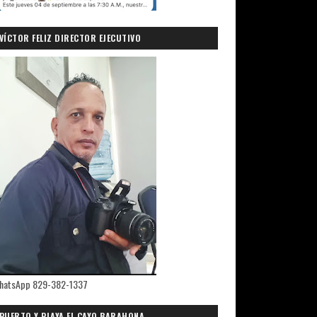
VÍCTOR FELIZ DIRECTOR EJECUTIVO
PRIMICIASDELSUR.COM
hatsApp 829-382-1337
PUERTO Y PLAYA EL CAYO,BARAHONA.