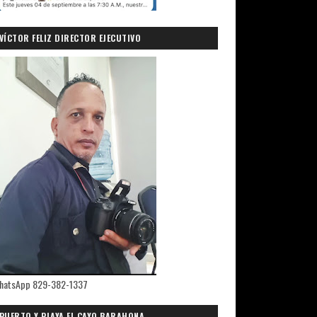
VÍCTOR FELIZ DIRECTOR EJECUTIVO
PRIMICIASDELSUR.COM
hatsApp 829-382-1337
PUERTO Y PLAYA EL CAYO,BARAHONA.