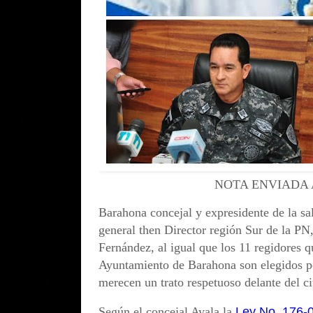
NOTA ENVIADA
Barahona concejal y expresidente de la sa
general then Director región Sur de la PN,
Fernández, al igual que los 11 regidores q
Ayuntamiento de Barahona son elegidos por
merecen un trato respetuoso delante del c
Según el concejal Ayala la
Ley No. 176-