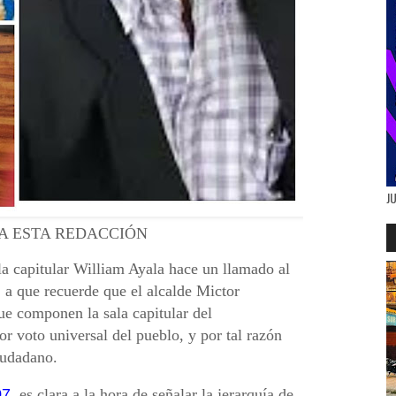
J
 A ESTA REDACCIÓN
la capitular William Ayala hace un llamado al
 a que recuerde que el alcalde Mictor
ue componen la sala capitular del
 voto universal del pueblo, y por tal razón
iudadano.
07
es clara a la hora de señalar la jerarquía de