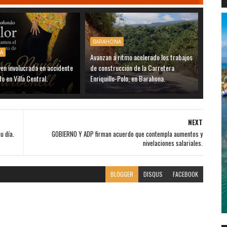
BARAHONA
A
Avanzan a ritmo acelerado los trabajos
oven involucrada en accidente
de construcción de la Carretera
o en Villa Central.
Enriquillo-Polo, en Barahona.
NEXT
u día.
GOBIERNO Y ADP firman acuerdo que contempla aumentos y
nivelaciones salariales.
BLOGGER
DISQUS
FACEBOOK