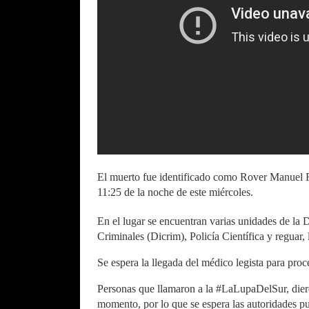
El muerto fue identificado como Rover Manuel Fé
11:25 de la noche de este miércoles.
En el lugar se encuentran varias unidades de la 
Criminales (Dicrim), Policía Científica y reguar,
Se espera la llegada del médico legista para proc
Personas que llamaron a la #LaLupaDelSur, diero
momento, por lo que se espera las autoridades pu