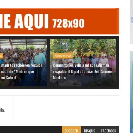
A
BARAHONA
 madres recibieron regalos
Comunitarios y dirigentes reafirman
ornada de “Madres que
respaldo al Diputado José Del Carmen
 en Cabral.
Montero.
aña.
BLOGGER
DISQUS
FACEBOOK