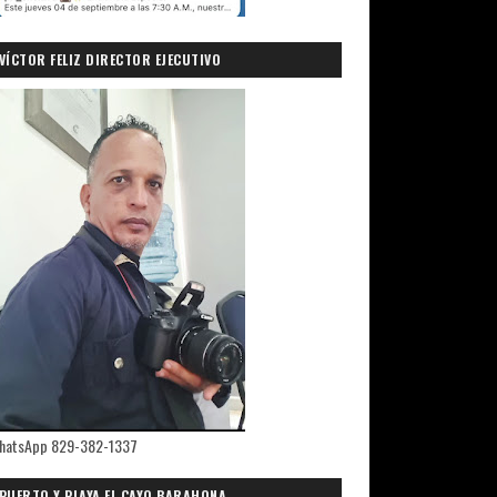
VÍCTOR FELIZ DIRECTOR EJECUTIVO
PRIMICIASDELSUR.COM
hatsApp 829-382-1337
PUERTO Y PLAYA EL CAYO,BARAHONA.