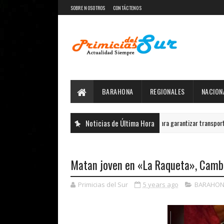
SOBRE NOSOTROS
CONTÁCTENOS
BARAHONA
REGIONALES
NACION
alece distribución de autobuses en todo el país para garantizar transporte escolar de 
Noticias de Última Hora
Matan joven en «La Raqueta», Camb
Primicias del Sur
5 years ago
BARAHON