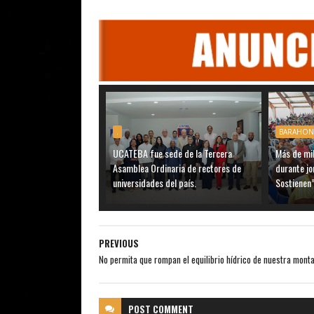
.
BARAHON
UCATEBA fue sede de la Tercera
Más de mil
Asamblea Ordinaria de rectores de
durante j
universidades del país.
Sostienen”
PREVIOUS
No permita que rompan el equilibrio hídrico de nuestra mont
POST
COMMENT