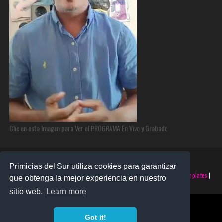
Clic en esta Imagen para Ver el PROGRAMA En Vivo y Grabado
Primicias del Sur utiliza cookies para garantizar
©2025 PRIMICIAS DEL SUR | Derechos Reservados | Creado con
SoraTemplates
|
que obtenga la mejor experiencia en nuestro
Realizado por
SANTO MONTERO
sitio web.
Learn more
Got it!