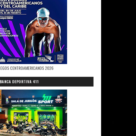
zos a un pastor evangélico en un
rido mortalmente por dos personas
UEGOS CENTROAMERICANOS 2026
BANCA DEPORTIVA 411
tal público del referido municipio y
o de Macorís para los fines
hecho.