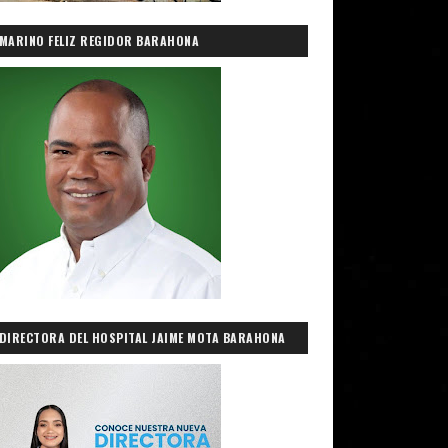
ron al pastor, a la vez que reiteró
MARINO FELIZ REGIDOR BARAHONA
DIRECTORA DEL HOSPITAL JAIME MOTA BARAHONA