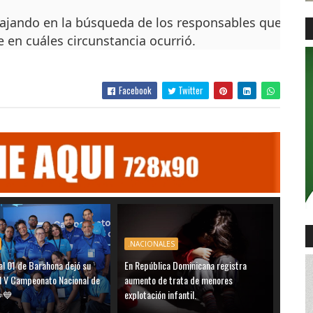
ajando en la búsqueda de los responsables que ultima
en cuáles circunstancia ocurrió.
Facebook
Twitter
.NACIONALES
al 01 de Barahona dejó su
En República Dominicana registra
el V Campeonato Nacional de
aumento de trata de menores
️💙
explotación infantil.