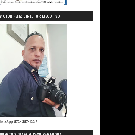
VÍCTOR FELIZ DIRECTOR EJECUTIVO
PRIMICIASDELSUR.COM
hatsApp 829-382-1337
PUERTO Y PLAYA EL CAYO,BARAHONA.