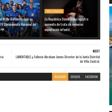
.NACIONALES
al 01 de Barahona dejó su
En República Dominicana registra
el V Campeonato Nacional de
aumento de trata de menores
️💙
explotación infantil.
NEXT
ria
LAMENTABLE ¡¡ Fallecio Abraham James Director de la Junta Distrital
de Villa Central.
BLOGGER
DISQUS
FACEBOOK