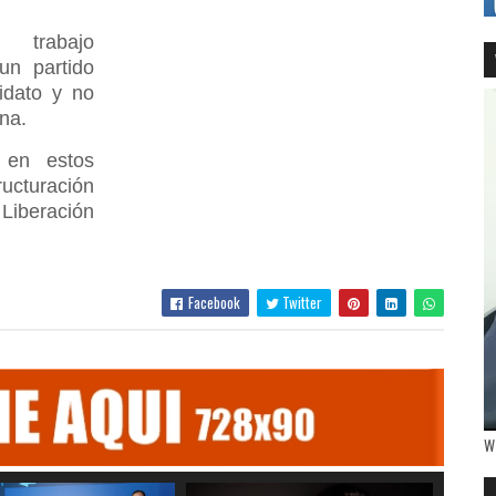
 trabajo
un partido
idato y no
na.
l en estos
ructuración
Liberación
Facebook
Twitter
W