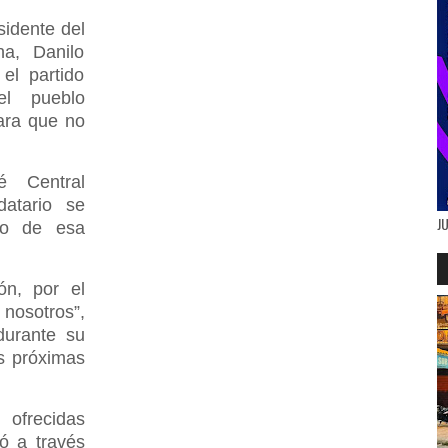
sidente del
na, Danilo
el partido
l pueblo
ara que no
.
é Central
datario se
J
ro de esa
ón, por el
nosotros”,
durante su
s próximas
 ofrecidas
ió a través