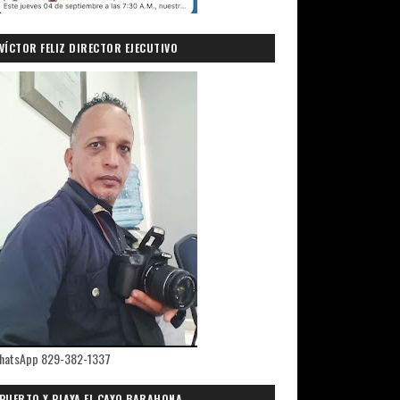
VÍCTOR FELIZ DIRECTOR EJECUTIVO
PRIMICIASDELSUR.COM
hatsApp 829-382-1337
PUERTO Y PLAYA EL CAYO,BARAHONA.