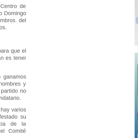
 Centro de
to Domingo
embros del
os.
ara que el
an es tener
no ganamos
 hombres y
partido no
ndatario.
 hay varios
festado su
cia de la
 el Comité