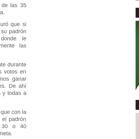
s de las 35
a.
uró que si
r su padrón
 donde le
mente las
nte durante
s votos en
amos ganar
es. De ahí
 y todas a
 que con la
 el padrón
r 30 o 40
meta.