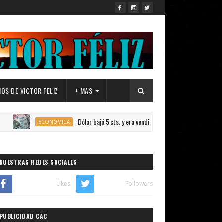
OS DE VICTOR FELIZ
+ MAS
Dólar bajó 5 cts. y era vendido a $58.39; el euro subió a $68.80.
ECONOMICA
NUESTRAS REDES SOCIALES
Likes
Followers
PUBLICIDAD CAC