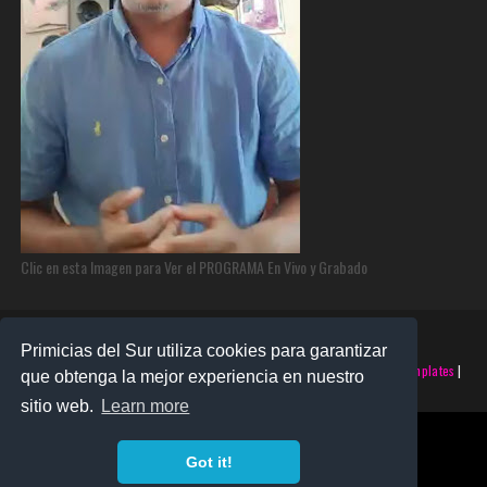
Clic en esta Imagen para Ver el PROGRAMA En Vivo y Grabado
Primicias del Sur utiliza cookies para garantizar
©2025 PRIMICIAS DEL SUR | Derechos Reservados | Creado con
SoraTemplates
|
que obtenga la mejor experiencia en nuestro
Realizado por
SANTO MONTERO
sitio web.
Learn more
Got it!