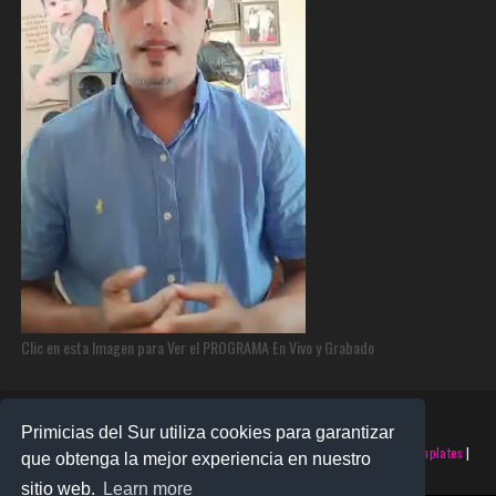
Clic en esta Imagen para Ver el PROGRAMA En Vivo y Grabado
Primicias del Sur utiliza cookies para garantizar
©2025 PRIMICIAS DEL SUR | Derechos Reservados | Creado con
SoraTemplates
|
que obtenga la mejor experiencia en nuestro
Realizado por
SANTO MONTERO
sitio web.
Learn more