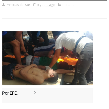
Primicias del Sur
5 years ago
portada
Por
EFE
.