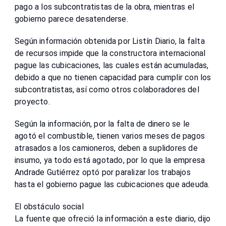
pago a los subcon­tratistas de la obra, mien­tras el
gobierno parece des­atenderse.
Según información ob­tenida por Listín Diario, la falta
de recursos impide que la constructora inter­nacional
pague las cubi­caciones, las cuales están acumuladas,
debido a que no tienen capacidad para cumplir con los
subcontra­tistas, así como otros cola­boradores del
proyecto.
Según la información, por la falta de dinero se le
agotó el combustible, tie­nen varios meses de pagos
atrasados a los camione­ros, deben a suplidores de
insumo, ya todo está ago­tado, por lo que la empre­sa
Andrade Gutiérrez optó por paralizar los trabajos
hasta el gobierno pague las cubicaciones que adeuda.
El obstáculo social
La fuente que ofreció la in­formación a este diario, di­jo