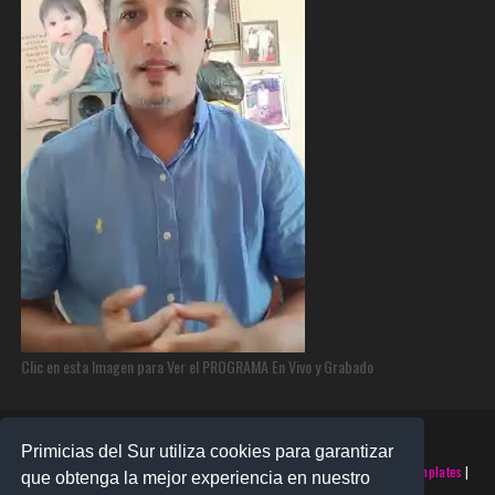
Clic en esta Imagen para Ver el PROGRAMA En Vivo y Grabado
Primicias del Sur utiliza cookies para garantizar
©2025 PRIMICIAS DEL SUR | Derechos Reservados | Creado con
SoraTemplates
|
que obtenga la mejor experiencia en nuestro
Realizado por
SANTO MONTERO