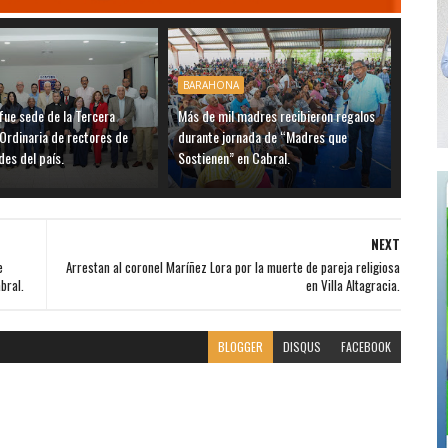
BARAHONA
ue sede de la Tercera
Más de mil madres recibieron regalos
Ordinaria de rectores de
durante jornada de “Madres que
des del país.
Sostienen” en Cabral.
NEXT
e
Arrestan al coronel Maríñez Lora por la muerte de pareja religiosa
bral.
en Villa Altagracia.
BLOGGER
DISQUS
FACEBOOK