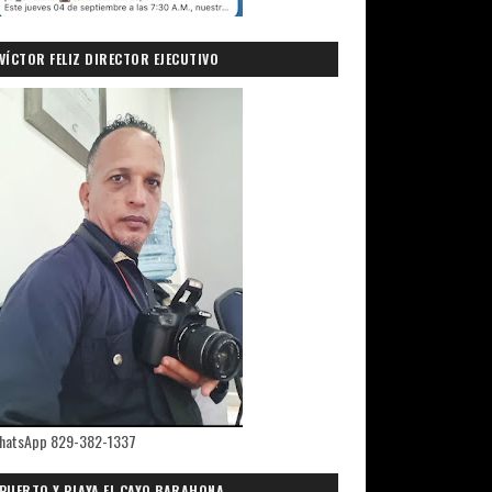
VÍCTOR FELIZ DIRECTOR EJECUTIVO
PRIMICIASDELSUR.COM
hatsApp 829-382-1337
PUERTO Y PLAYA EL CAYO,BARAHONA.