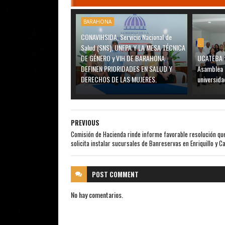
BARAHONA
CONAVIHSIDA, Servicio Nacional de
.
Salud (SNS), UNFPA Y LA MESA TÉCNICA
DE GÉNERO y VIH DE BARAHONA
UCATEBA f
DEFINEN PRIORIDADES EN SALUD Y
Asamblea 
DERECHOS DE LAS MUJERES.
universida
PREVIOUS
Comisión de Hacienda rinde informe favorable resolución qu
solicita instalar sucursales de Banreservas en Enriquillo y Ca
POST
COMMENT
No hay comentarios.