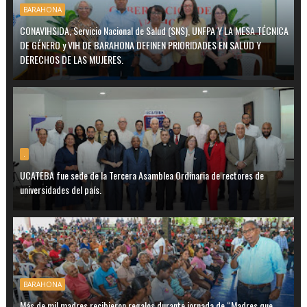
BARAHONA
CONAVIHSIDA, Servicio Nacional de Salud (SNS), UNFPA Y LA MESA TÉCNICA
DE GÉNERO y VIH DE BARAHONA DEFINEN PRIORIDADES EN SALUD Y
DERECHOS DE LAS MUJERES.
.
UCATEBA fue sede de la Tercera Asamblea Ordinaria de rectores de
universidades del país.
BARAHONA
Más de mil madres recibieron regalos durante jornada de “Madres que