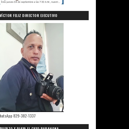
VÍCTOR FELIZ DIRECTOR EJECUTIVO
PRIMICIASDELSUR.COM
hatsApp 829-382-1337
PUERTO Y PLAYA EL CAYO,BARAHONA.