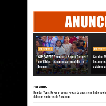
DEPORTES
DEPORTE
GUAZAREROS reciben a Anyela Gomez
Carolina M
con júbilo tras conquistar medalla de
los Juego
bronce.
asistenci
PREVIOUS
Regidor Yonis Reyes prepara y reparte unas ricas habichuel
dulce en sectores de Barahona.