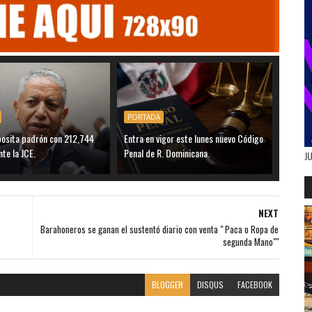
PORTADA
posita padrón con 212,744
Entra en vigor este lunes nuevo Código
nte la JCE.
Penal de R. Dominicana.
J
NEXT
Barahoneros se ganan el sustentó diario con venta " Paca o Ropa de
segunda Mano""
BLOGGER
DISQUS
FACEBOOK