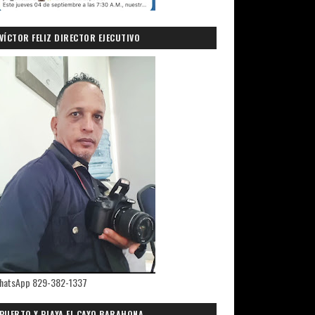
VÍCTOR FELIZ DIRECTOR EJECUTIVO
PRIMICIASDELSUR.COM
hatsApp 829-382-1337
PUERTO Y PLAYA EL CAYO,BARAHONA.