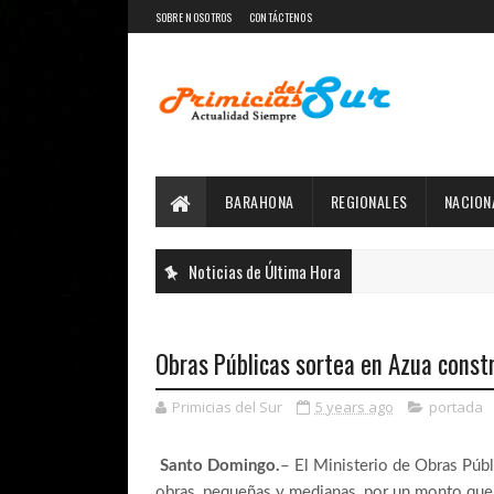
SOBRE NOSOTROS
CONTÁCTENOS
BARAHONA
REGIONALES
NACION
Noticias de Última Hora
Obras Públicas sortea en Azua constr
Primicias del Sur
5 years ago
portada
Santo Domingo.
– El Ministerio de Obras Púb
obras, pequeñas y medianas, por un monto que 