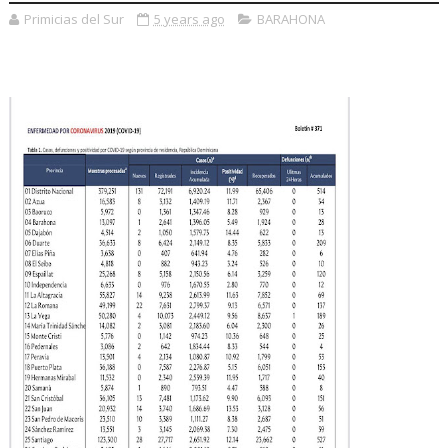
Primicias del Sur
5 years ago
BARAHONA