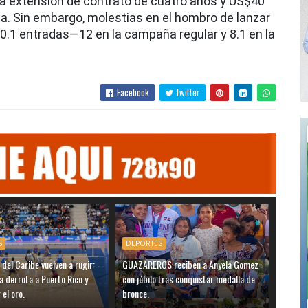
na extensión de contrato de cuatro años y US$40
a. Sin embargo, molestias en el hombro de lanzar
 20.1 entradas—12 en la campaña regular y 8.1 en la
Facebook
Twitter
S
DEPORTES
 del Caribe vuelven a rugir:
GUAZAREROS reciben a Anyela Gomez
 derrota a Puerto Rico y
con júbilo tras conquistar medalla de
 el oro.
bronce.