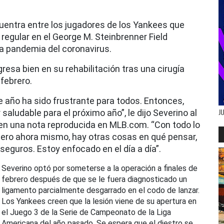
uentra entre los jugadores de los Yankees que
egular en el George M. Steinbrenner Field
la pandemia del coronavirus.
esa bien en su rehabilitación tras una cirugía
febrero.
e año ha sido frustrante para todos. Entonces,
J
ludable para el próximo año”, le dijo Severino al
 en una nota reproducida en MLB.com. “Con todo lo
Pero ahora mismo, hay otras cosas en qué pensar,
eguros. Estoy enfocado en el día a día”.
Severino optó por someterse a la operación a finales de
febrero después de que se le fuera diagnosticado un
ligamento parcialmente desgarrado en el codo de lanzar.
Los Yankees creen que la lesión viene de su apertura en
el Juego 3 de la Serie de Campeonato de la Liga
Americana del año pasado. Se espera que el diestro se