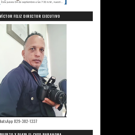
VÍCTOR FELIZ DIRECTOR EJECUTIVO
PRIMICIASDELSUR.COM
hatsApp 829-382-1337
PUERTO Y PLAYA EL CAYO,BARAHONA.