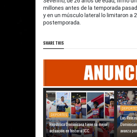
Severino, de 26 años de edad, firmó u
millones antes de la temporada pasad
y en un músculo lateral lo limitaron a
postemporada.
SHARE THIS
DEPORTE
DEPORTES
Las Reinas
República Dominicana tiene su mejor
Dominicana
actuación en historia JCC.
avanza por