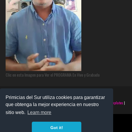
Clic en esta Imagen para Ver el PROGRAMA En Vivo y Grabado
Primicias del Sur utiliza cookies para garantizar
©2025 PRIMICIAS DEL SUR | Derechos Reservados | Creado con
SoraTemplates
|
que obtenga la mejor experiencia en nuestro
Realizado por
SANTO MONTERO
sitio web.
Learn more
Got it!