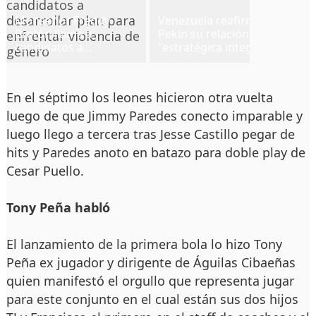
Monseñor Freddy
Venezuela reafirma en
EU
Bretón llama a
Pekín su relación
pa
candidatos a
"estratégica integral"
el
desarrollar plan para
con China
enfrentar violencia de
género
En el séptimo los leones hicieron otra vuelta
luego de que Jimmy Paredes conecto imparable y
luego llego a tercera tras Jesse Castillo pegar de
hits y Paredes anoto en batazo para doble play de
Cesar Puello.
Tony Peña habló
El lanzamiento de la primera bola lo hizo Tony
Peña ex jugador y dirigente de Águilas Cibaeñas
quien manifestó el orgullo que representa jugar
para este conjunto en el cual están sus dos hijos