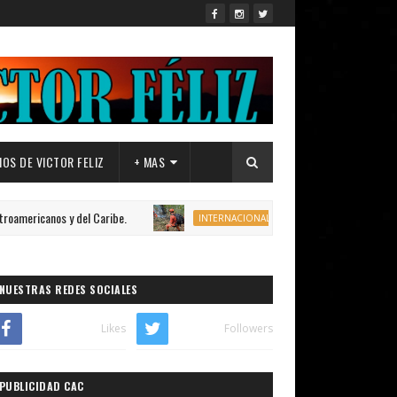
OS DE VICTOR FELIZ
+ MAS
os y del Caribe.
BRASIL: Mueren 4 personas al estrel
INTERNACIONAL
NUESTRAS REDES SOCIALES
Likes
Followers
PUBLICIDAD CAC