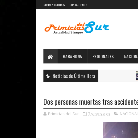
SOBRE NOSOTROS
CONTÁCTENOS
BARAHONA
REGIONALES
NACION
Noticias de Última Hora
DE
Dos personas muertas tras accident
Primicias del Sur
7 years ago
NACIONA