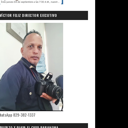
VÍCTOR FELIZ DIRECTOR EJECUTIVO
PRIMICIASDELSUR.COM
hatsApp 829-382-1337
PUERTO Y PLAYA EL CAYO,BARAHONA.