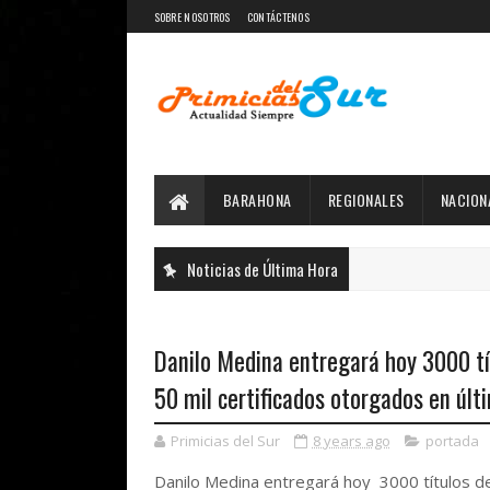
SOBRE NOSOTROS
CONTÁCTENOS
BARAHONA
REGIONALES
NACION
Noticias de Última Hora
Danilo Medina entregará hoy 3000 tí
50 mil certificados otorgados en últ
Primicias del Sur
8 years ago
portada
Danilo Medina entregará hoy 3000 títulos d