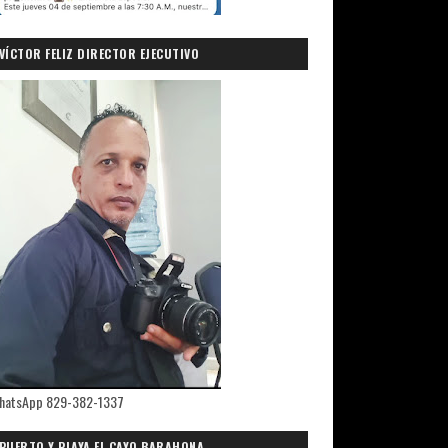
VÍCTOR FELIZ DIRECTOR EJECUTIVO
PRIMICIASDELSUR.COM
hatsApp 829-382-1337
PUERTO Y PLAYA EL CAYO,BARAHONA.