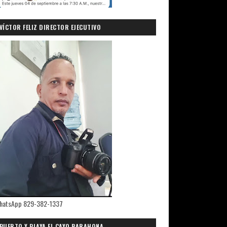
VÍCTOR FELIZ DIRECTOR EJECUTIVO
PRIMICIASDELSUR.COM
hatsApp 829-382-1337
PUERTO Y PLAYA EL CAYO,BARAHONA.