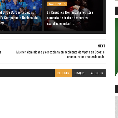
.NACIONALES
al 01 de Barahona dejó su
En República Dominicana registra
el V Campeonato Nacional de
aumento de trata de menores
️💙
explotación infantil.
NEXT
s
Mueren dominicano y venezolana en accidente de yipeta en Ocoa; el
conductor no recuerda nada.
BLOGGER
DISQUS
FACEBOOK