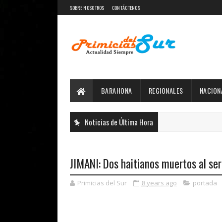
SOBRE NOSOTROS
CONTÁCTENOS
BARAHONA
REGIONALES
NACION
Noticias de Última Hora
JIMANI: Dos haitianos muertos al se
Primicias del Sur
8 years ago
portada