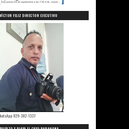
VÍCTOR FELIZ DIRECTOR EJECUTIVO
PRIMICIASDELSUR.COM
hatsApp 829-382-1337
PUERTO Y PLAYA EL CAYO,BARAHONA.