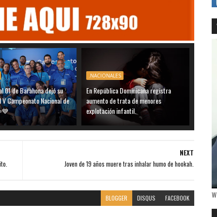
.NACIONALES
al 01 de Barahona dejó su
En República Dominicana registra
el V Campeonato Nacional de
aumento de trata de menores
️💙
explotación infantil.
NEXT
to.
Joven de 19 años muere tras inhalar humo de hookah.
W
BLOGGER
DISQUS
FACEBOOK