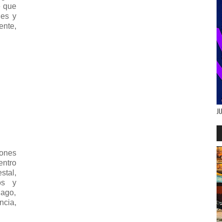
e que
les y
ente,
J
ones
entro
stal,
os y
iago,
cia,