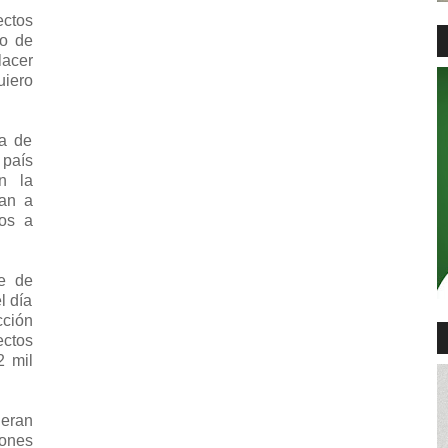
ectos
io de
lacer
uiero
da de
 país
n la
van a
mos a
e de
l día
cción
ectos
2 mil
ieran
lones