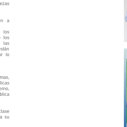
uezas
en a
 los
e los
 las
stán
or lo
amas,
icas
rno,
blica
clase
ra su