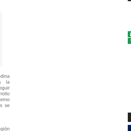
dina
s la
eguir
ollo
ierno
as se
egión