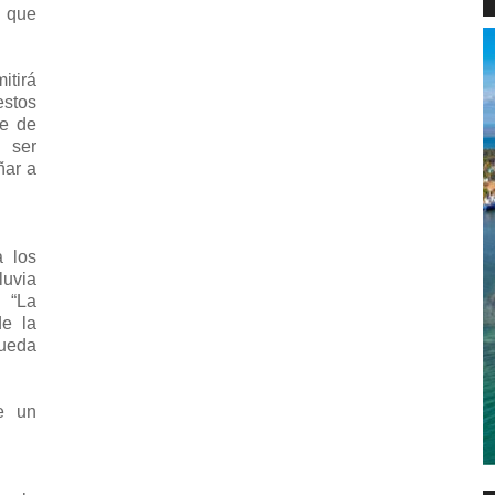
 que
tirá
estos
ue de
 ser
ñar a
a los
luvia
 “La
de la
pueda
e un