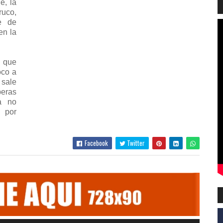
e, la
uco,
e de
en la
 que
oco a
 sale
peras
a no
 por
Facebook
Twitter