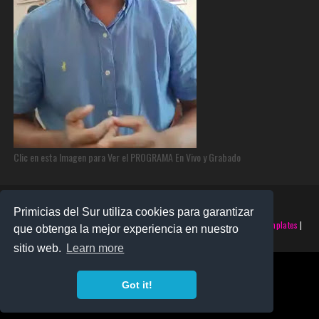
Clic en esta Imagen para Ver el PROGRAMA En Vivo y Grabado
Primicias del Sur utiliza cookies para garantizar
©2025 PRIMICIAS DEL SUR | Derechos Reservados | Creado con
SoraTemplates
|
que obtenga la mejor experiencia en nuestro
Realizado por
SANTO MONTERO
sitio web.
Learn more
Got it!